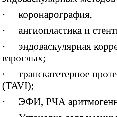
· коронарография,
· ангиопластика и стент
· эндоваскулярная корр
взрослых;
· транскатетерное проте
(TAVI);
· ЭФИ, РЧА аритмогенн