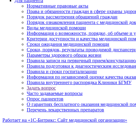
Для пациента
Нормативные правовые акты
Права и обязанности граждан в сфере охраны здоро
Порядок рассмотрения обращений граждан
Порядок ознакомления пациента с медицинской до
Виды медицинской помощи
Информация о возможности, порядке, об объеме и
Критерии доступности и качества медицинской по
Сроки ожидания медицинской помощи
Сроки, порядок, результаты проводимой диспансер
Параметры здорового образа жизни
Правила записи на первичный прием/консультацию
Правила подготовки к диагностическим исследова
Правила и сроки госпитализации
Информация по независимой оценке качества оказа
Правила внутреннего распорядка Клиники БГМУ
Задать вопрос
Часто задаваемые вопросы
Опрос пациентов
О гарантиях бесплатного оказания медицинской п
Перечень лекарственных препаратов
Работает на «1С-Битрикс: Сайт медицинской организации»