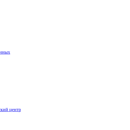
анных
ский центр