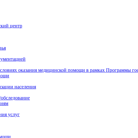
ский центр
вья
кументацией
 условиях оказания медицинской помощи в рамках Программы го
мощи
изации населения
/обследование
ниям
ния услуг
омощи