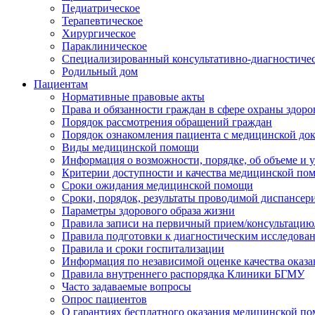
Педиатрическое
Терапевтическое
Хирургическое
Параклиническое
Специализированный консультативно-диагностиче
Родильный дом
Пациентам
Нормативные правовые акты
Права и обязанности граждан в сфере охраны здоро
Порядок рассмотрения обращений граждан
Порядок ознакомления пациента с медицинской до
Виды медицинской помощи
Информация о возможности, порядке, об объеме и
Критерии доступности и качества медицинской по
Сроки ожидания медицинской помощи
Сроки, порядок, результаты проводимой диспансер
Параметры здорового образа жизни
Правила записи на первичный прием/консультацию
Правила подготовки к диагностическим исследова
Правила и сроки госпитализации
Информация по независимой оценке качества оказа
Правила внутреннего распорядка Клиники БГМУ
Часто задаваемые вопросы
Опрос пациентов
О гарантиях бесплатного оказания медицинской п