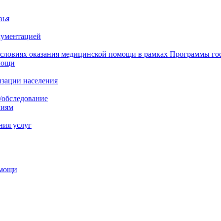
вья
кументацией
 условиях оказания медицинской помощи в рамках Программы го
мощи
изации населения
/обследование
ниям
ния услуг
омощи