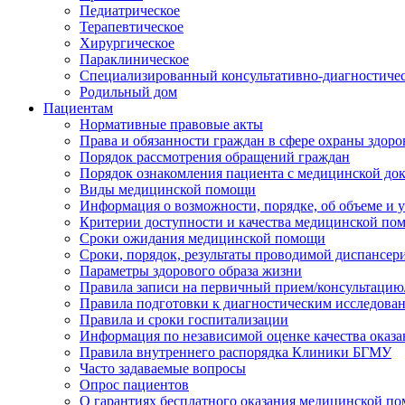
Педиатрическое
Терапевтическое
Хирургическое
Параклиническое
Специализированный консультативно-диагностиче
Родильный дом
Пациентам
Нормативные правовые акты
Права и обязанности граждан в сфере охраны здоро
Порядок рассмотрения обращений граждан
Порядок ознакомления пациента с медицинской до
Виды медицинской помощи
Информация о возможности, порядке, об объеме и
Критерии доступности и качества медицинской по
Сроки ожидания медицинской помощи
Сроки, порядок, результаты проводимой диспансер
Параметры здорового образа жизни
Правила записи на первичный прием/консультацию
Правила подготовки к диагностическим исследова
Правила и сроки госпитализации
Информация по независимой оценке качества оказа
Правила внутреннего распорядка Клиники БГМУ
Часто задаваемые вопросы
Опрос пациентов
О гарантиях бесплатного оказания медицинской п