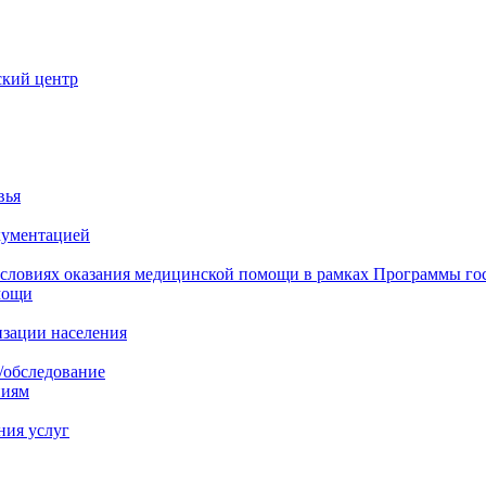
ский центр
вья
кументацией
 условиях оказания медицинской помощи в рамках Программы го
мощи
изации населения
/обследование
ниям
ния услуг