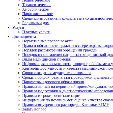
Педиатрическое
Терапевтическое
Хирургическое
Параклиническое
Специализированный консультативно-диагностиче
Родильный дом
Услуги
Платные услуги
Для пациента
Нормативные правовые акты
Права и обязанности граждан в сфере охраны здоро
Порядок рассмотрения обращений граждан
Порядок ознакомления пациента с медицинской до
Виды медицинской помощи
Информация о возможности, порядке, об объеме и
Критерии доступности и качества медицинской по
Сроки ожидания медицинской помощи
Сроки, порядок, результаты проводимой диспансер
Параметры здорового образа жизни
Правила записи на первичный прием/консультацию
Правила подготовки к диагностическим исследова
Правила и сроки госпитализации
Информация по независимой оценке качества оказа
Правила внутреннего распорядка Клиники БГМУ
Задать вопрос