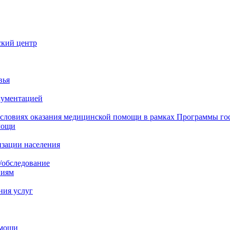
ский центр
вья
кументацией
 условиях оказания медицинской помощи в рамках Программы го
мощи
изации населения
/обследование
ниям
ния услуг
омощи