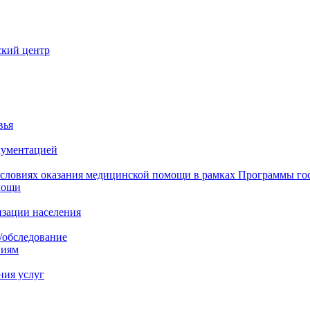
ский центр
вья
кументацией
 условиях оказания медицинской помощи в рамках Программы го
мощи
изации населения
/обследование
ниям
ния услуг