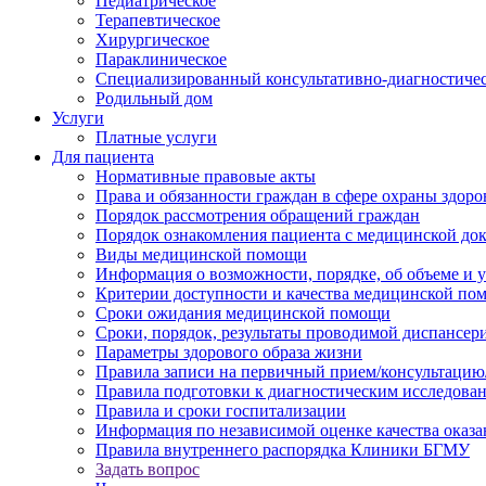
Педиатрическое
Терапевтическое
Хирургическое
Параклиническое
Специализированный консультативно-диагностиче
Родильный дом
Услуги
Платные услуги
Для пациента
Нормативные правовые акты
Права и обязанности граждан в сфере охраны здоро
Порядок рассмотрения обращений граждан
Порядок ознакомления пациента с медицинской до
Виды медицинской помощи
Информация о возможности, порядке, об объеме и
Критерии доступности и качества медицинской по
Сроки ожидания медицинской помощи
Сроки, порядок, результаты проводимой диспансер
Параметры здорового образа жизни
Правила записи на первичный прием/консультацию
Правила подготовки к диагностическим исследова
Правила и сроки госпитализации
Информация по независимой оценке качества оказа
Правила внутреннего распорядка Клиники БГМУ
Задать вопрос