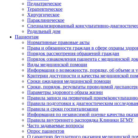
Педиатрическое
Терапевтическое
Хирургическое
Параклиническое
Специализированный консультативно-диагностиче
Родильный дом
Пациентам
Нормативные правовые акты
Права и обязанности граждан в сфере охраны здоро
Порядок рассмотрения обращений граждан
Порядок ознакомления пациента с медицинской до
Виды медицинской помощи
Информация о возможности, порядке, об объеме и
Критерии доступности и качества медицинской по
Сроки ожидания медицинской помощи
Сроки, порядок, результаты проводимой диспансер
Параметры здорового образа жизни
Правила записи на первичный прием/консультацию
Правила подготовки к диагностическим исследова
Правила и сроки госпитализации
Информация по независимой оценке качества оказа
Правила внутреннего распорядка Клиники БГМУ
Часто задаваемые вопросы
Опрос пациентов
О гарантиях бесплатного оказания медицинской п