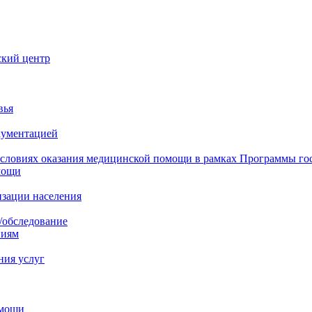
ский центр
вья
кументацией
 условиях оказания медицинской помощи в рамках Программы го
мощи
изации населения
/обследование
ниям
ния услуг
омощи