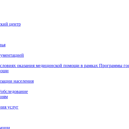
ский центр
вья
кументацией
 условиях оказания медицинской помощи в рамках Программы го
мощи
изации населения
/обследование
ниям
ния услуг
омощи