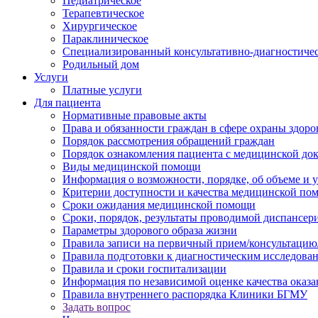
Педиатрическое
Терапевтическое
Хирургическое
Параклиническое
Специализированный консультативно-диагностиче
Родильный дом
Услуги
Платные услуги
Для пациента
Нормативные правовые акты
Права и обязанности граждан в сфере охраны здоро
Порядок рассмотрения обращений граждан
Порядок ознакомления пациента с медицинской до
Виды медицинской помощи
Информация о возможности, порядке, об объеме и
Критерии доступности и качества медицинской по
Сроки ожидания медицинской помощи
Сроки, порядок, результаты проводимой диспансер
Параметры здорового образа жизни
Правила записи на первичный прием/консультацию
Правила подготовки к диагностическим исследова
Правила и сроки госпитализации
Информация по независимой оценке качества оказа
Правила внутреннего распорядка Клиники БГМУ
Задать вопрос