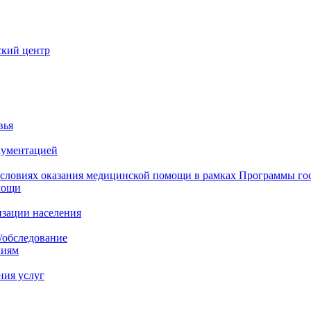
ский центр
вья
кументацией
 условиях оказания медицинской помощи в рамках Программы го
мощи
изации населения
/обследование
ниям
ния услуг