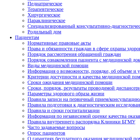
Педиатрическое
Терапевтическое
Хирургическое
Параклиническое
Специализированный консультативно-диагностиче
Родильный дом
Пациентам
Нормативные правовые акты
Права и обязанности граждан в сфере охраны здоро
Порядок рассмотрения обращений граждан
Порядок ознакомления пациента с медицинской до
Виды медицинской помощи
Информация о возможности, порядке, об объеме и
Критерии доступности и качества медицинской по
Сроки ожидания медицинской помощи
Сроки, порядок, результаты проводимой диспансер
Параметры здорового образа жизни
Правила записи на первичный прием/консультацию
Правила подготовки к диагностическим исследова
Правила и сроки госпитализации
Информация по независимой оценке качества оказа
Правила внутреннего распорядка Клиники БГМУ
Часто задаваемые вопросы
Опрос пациентов
О гарантиях бесплатного оказания медицинской п