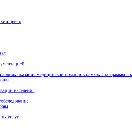
ский центр
вья
кументацией
 условиях оказания медицинской помощи в рамках Программы го
мощи
изации населения
/обследование
ниям
ния услуг