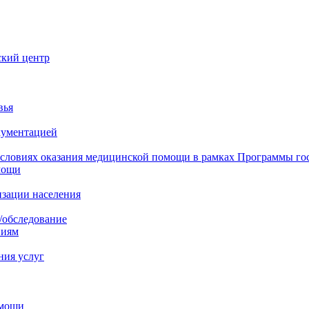
ский центр
вья
кументацией
 условиях оказания медицинской помощи в рамках Программы го
мощи
изации населения
/обследование
ниям
ния услуг
омощи