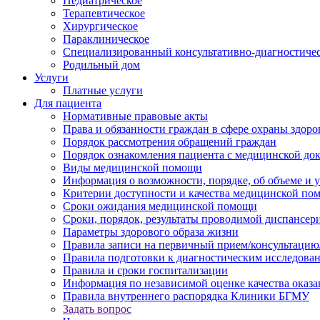
Педиатрическое
Терапевтическое
Хирургическое
Параклиническое
Специализированный консультативно-диагностиче
Родильный дом
Услуги
Платные услуги
Для пациента
Нормативные правовые акты
Права и обязанности граждан в сфере охраны здоро
Порядок рассмотрения обращений граждан
Порядок ознакомления пациента с медицинской до
Виды медицинской помощи
Информация о возможности, порядке, об объеме и
Критерии доступности и качества медицинской по
Сроки ожидания медицинской помощи
Сроки, порядок, результаты проводимой диспансер
Параметры здорового образа жизни
Правила записи на первичный прием/консультацию
Правила подготовки к диагностическим исследова
Правила и сроки госпитализации
Информация по независимой оценке качества оказа
Правила внутреннего распорядка Клиники БГМУ
Задать вопрос