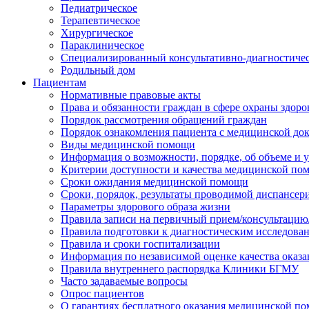
Педиатрическое
Терапевтическое
Хирургическое
Параклиническое
Специализированный консультативно-диагностиче
Родильный дом
Пациентам
Нормативные правовые акты
Права и обязанности граждан в сфере охраны здоро
Порядок рассмотрения обращений граждан
Порядок ознакомления пациента с медицинской до
Виды медицинской помощи
Информация о возможности, порядке, об объеме и
Критерии доступности и качества медицинской по
Сроки ожидания медицинской помощи
Сроки, порядок, результаты проводимой диспансер
Параметры здорового образа жизни
Правила записи на первичный прием/консультацию
Правила подготовки к диагностическим исследова
Правила и сроки госпитализации
Информация по независимой оценке качества оказа
Правила внутреннего распорядка Клиники БГМУ
Часто задаваемые вопросы
Опрос пациентов
О гарантиях бесплатного оказания медицинской п