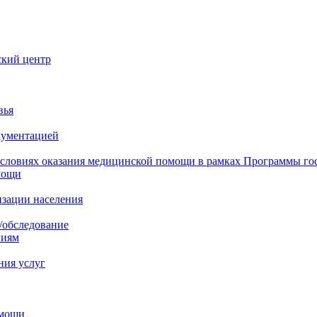
ский центр
вья
кументацией
 условиях оказания медицинской помощи в рамках Программы го
мощи
изации населения
/обследование
ниям
ния услуг
омощи