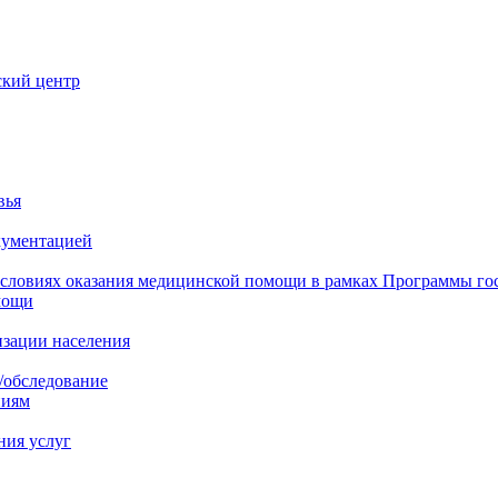
ский центр
вья
кументацией
 условиях оказания медицинской помощи в рамках Программы го
мощи
изации населения
/обследование
ниям
ния услуг