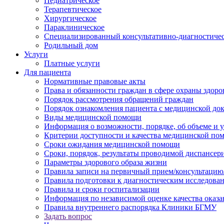
Педиатрическое
Терапевтическое
Хирургическое
Параклиническое
Специализированный консультативно-диагностиче
Родильный дом
Услуги
Платные услуги
Для пациента
Нормативные правовые акты
Права и обязанности граждан в сфере охраны здоро
Порядок рассмотрения обращений граждан
Порядок ознакомления пациента с медицинской до
Виды медицинской помощи
Информация о возможности, порядке, об объеме и
Критерии доступности и качества медицинской по
Сроки ожидания медицинской помощи
Сроки, порядок, результаты проводимой диспансер
Параметры здорового образа жизни
Правила записи на первичный прием/консультацию
Правила подготовки к диагностическим исследова
Правила и сроки госпитализации
Информация по независимой оценке качества оказа
Правила внутреннего распорядка Клиники БГМУ
Задать вопрос