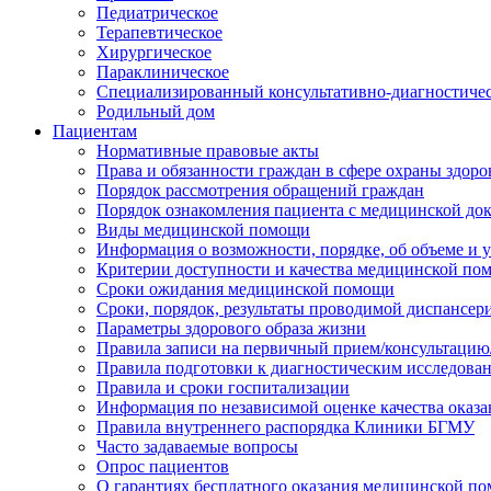
Педиатрическое
Терапевтическое
Хирургическое
Параклиническое
Специализированный консультативно-диагностиче
Родильный дом
Пациентам
Нормативные правовые акты
Права и обязанности граждан в сфере охраны здоро
Порядок рассмотрения обращений граждан
Порядок ознакомления пациента с медицинской до
Виды медицинской помощи
Информация о возможности, порядке, об объеме и
Критерии доступности и качества медицинской по
Сроки ожидания медицинской помощи
Сроки, порядок, результаты проводимой диспансер
Параметры здорового образа жизни
Правила записи на первичный прием/консультацию
Правила подготовки к диагностическим исследова
Правила и сроки госпитализации
Информация по независимой оценке качества оказа
Правила внутреннего распорядка Клиники БГМУ
Часто задаваемые вопросы
Опрос пациентов
О гарантиях бесплатного оказания медицинской п