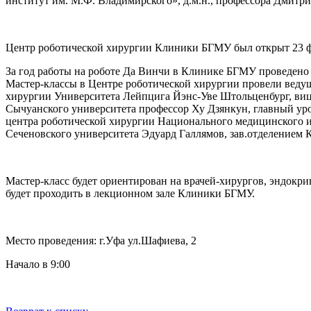
институт им. М.Ф. Владимирского», д.м.н., профессора Дмитри
Центр роботической хирургии Клиники БГМУ был открыт 23 ф
За год работы на роботе Да Винчи в Клинике БГМУ проведено 2
Мастер-классы в Центре роботической хирургии провели веду
хирургии Университета Лейпцига Йэнс-Уве Штольценбург, вице
Сычуанского университета профессор Ху Дзянкун, главный ур
центра роботической хирургии Национального медицинского ис
Сеченовского университета Эдуард Галлямов, зав.отделением 
Мастер-класс будет ориентирован на врачей-хирургов, эндокри
будет проходить в лекционном зале Клиники БГМУ.
Место проведения: г.Уфа ул.Шафиева, 2
Начало в 9:00