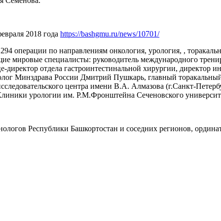
я Семенова.
евраля 2018 года
https://bashgmu.ru/news/10701/
94 операции по направлениям онкология, урология, , торакальна
щие мировые специалисты: руководитель международного тренир
-директор отдела гастроинтестинальной хирургии, директор ин
олог Минздрава России Дмитрий Пушкарь, главный торакальный
следовательского центра имени В.А. Алмазова (г.Санкт-Петерб
Клиники урологии им. Р.М.Фронштейна Сеченовского университе
нологов Республики Башкортостан и соседних регионов, ординат