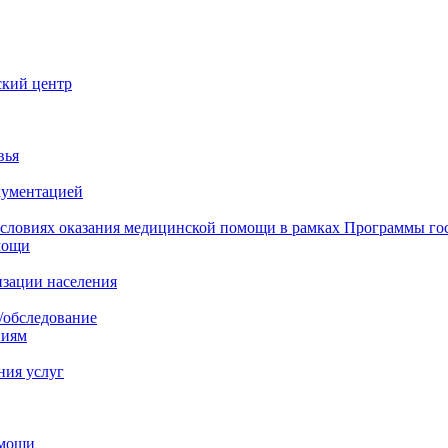
ский центр
вья
кументацией
 условиях оказания медицинской помощи в рамках Программы го
мощи
изации населения
/обследование
ниям
ния услуг
омощи