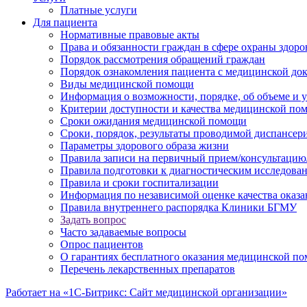
Платные услуги
Для пациента
Нормативные правовые акты
Права и обязанности граждан в сфере охраны здоро
Порядок рассмотрения обращений граждан
Порядок ознакомления пациента с медицинской до
Виды медицинской помощи
Информация о возможности, порядке, об объеме и
Критерии доступности и качества медицинской по
Сроки ожидания медицинской помощи
Сроки, порядок, результаты проводимой диспансер
Параметры здорового образа жизни
Правила записи на первичный прием/консультацию
Правила подготовки к диагностическим исследова
Правила и сроки госпитализации
Информация по независимой оценке качества оказа
Правила внутреннего распорядка Клиники БГМУ
Задать вопрос
Часто задаваемые вопросы
Опрос пациентов
О гарантиях бесплатного оказания медицинской п
Перечень лекарственных препаратов
Работает на «1С-Битрикс: Сайт медицинской организации»