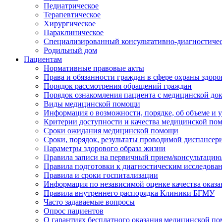
Педиатрическое
Терапевтическое
Хирургическое
Параклиническое
Специализированный консультативно-диагностиче
Родильный дом
Пациентам
Нормативные правовые акты
Права и обязанности граждан в сфере охраны здоро
Порядок рассмотрения обращений граждан
Порядок ознакомления пациента с медицинской до
Виды медицинской помощи
Информация о возможности, порядке, об объеме и
Критерии доступности и качества медицинской по
Сроки ожидания медицинской помощи
Сроки, порядок, результаты проводимой диспансер
Параметры здорового образа жизни
Правила записи на первичный прием/консультацию
Правила подготовки к диагностическим исследова
Правила и сроки госпитализации
Информация по независимой оценке качества оказа
Правила внутреннего распорядка Клиники БГМУ
Часто задаваемые вопросы
Опрос пациентов
О гарантиях бесплатного оказания медицинской п