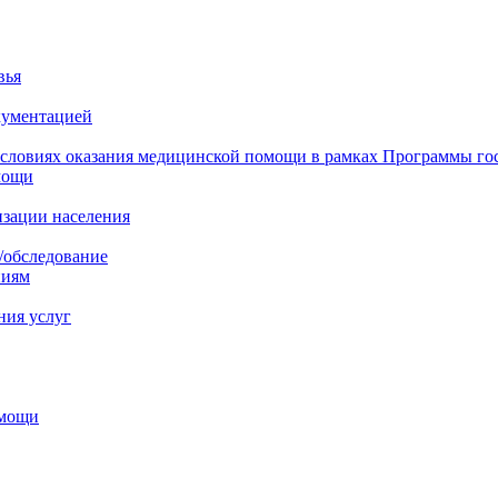
вья
кументацией
 условиях оказания медицинской помощи в рамках Программы го
мощи
изации населения
/обследование
ниям
ния услуг
омощи