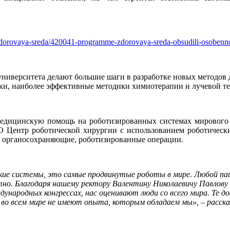
y/zdorovaya-sreda/420041-programme-zdorovaya-sreda-obsudili-osobenno
университета делают большие шаги в разработке новых методов
ки, наиболее эффективные методики химиотерапии и лучевой т
ицинскую помощь на роботизированных системах мирового у
 Центр роботической хирургии с использованием роботических
 органосохраняющие, роботизированные операции.
кие системы, это самые продвинутые роботы в мире. Любой паци
но. Благодаря нашему ректору Валентину Николаевичу Павлову 
ународных конгрессах, нас оценивают люди со всего мира. Те 
во всем мире не имеют опыта, которым обладаем мы», – расск