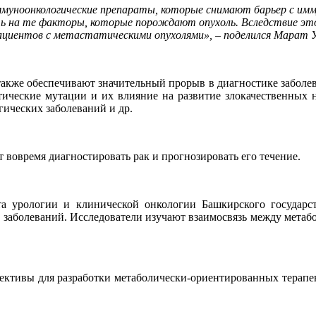
муноонкологические препараты, которые снимают барьер с имм
 на те факторы, которые порождают опухоль. Вследствие это
пациентов с метастатическими опухолями», – поделился Марат 
же обеспечивают значительный прорыв в диагностике заболева
тические мутации и их влияние на развитие злокачественных н
гических заболеваний и др.
 вовремя диагностировать рак и прогнозировать его течение.
а урологии и клинической онкологии Башкирского государс
х заболеваний. Исследователи изучают взаимосвязь между метаб
ективы для разработки метаболически-ориентированных терапев