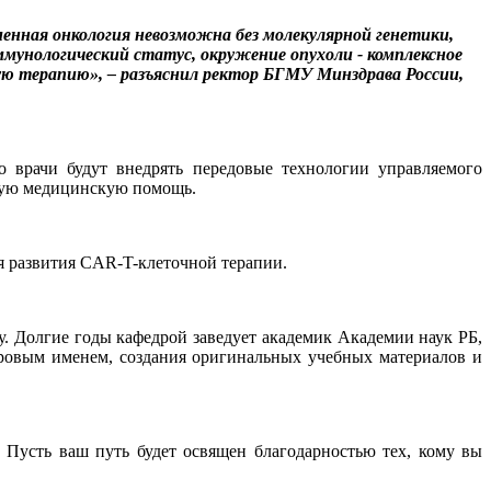
менная онкология невозможна без молекулярной генетики,
ммунологический статус, окружение опухоли - комплексное
ую терапию», – разъяснил ректор БГМУ Минздрава России,
 врачи будут внедрять передовые технологии управляемого
чную медицинскую помощь.
я развития CAR-T-клеточной терапии.
. Долгие годы кафедрой заведует академик Академии наук РБ,
ировым именем, создания оригинальных учебных материалов и
 Пусть ваш путь будет освящен благодарностью тех, кому вы