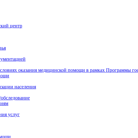
ский центр
вья
кументацией
 условиях оказания медицинской помощи в рамках Программы го
мощи
изации населения
/обследование
ниям
ния услуг
омощи