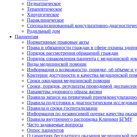
Педиатрическое
Терапевтическое
Хирургическое
Параклиническое
Специализированный консультативно-диагностиче
Родильный дом
Пациентам
Нормативные правовые акты
Права и обязанности граждан в сфере охраны здоро
Порядок рассмотрения обращений граждан
Порядок ознакомления пациента с медицинской до
Виды медицинской помощи
Информация о возможности, порядке, об объеме и
Критерии доступности и качества медицинской по
Сроки ожидания медицинской помощи
Сроки, порядок, результаты проводимой диспансер
Параметры здорового образа жизни
Правила записи на первичный прием/консультацию
Правила подготовки к диагностическим исследова
Правила и сроки госпитализации
Информация по независимой оценке качества оказа
Правила внутреннего распорядка Клиники БГМУ
Часто задаваемые вопросы
Опрос пациентов
О гарантиях бесплатного оказания медицинской п