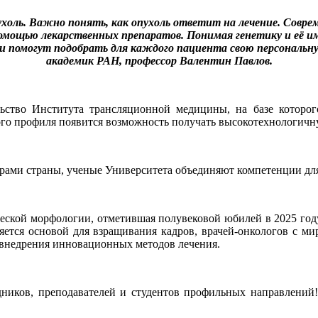
ухоль. Важно понять, как опухоль ответит на лечение. Совре
помощью лекарственных препаратов. Понимая генетику и её и
и помогут подобрать для каждого пациента свою персональн
академик РАН, профессор Валентин Павлов.
ство Института трансляционной медицины, на базе которого
кого профиля появится возможность получать высокотехнологи
рами страны, ученые Университета объединяют компетенции дл
еской морфологии, отметившая полувековой юбилей в 2025 году
ляется основой для взращивания кадров, врачей-онкологов с м
 внедрения инновационных методов лечения.
дников, преподавателей и студентов профильных направлений!