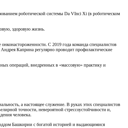
ванием роботической системы Da VInci Xi (в роботическом
овую, здоровую жизнь.
 онконастороженности. С 2019 года команда специалистов
 Андрея Каприна регулярно проводит профилактические
анных операций, внедренных в «массовую» практику и
иальность, а настоящее служение. В руках этих специалистов
велирной точности, невероятной стрессоустойчивости и,
ждения человека.
роддом Башкирии с богатой историей и выдающимися