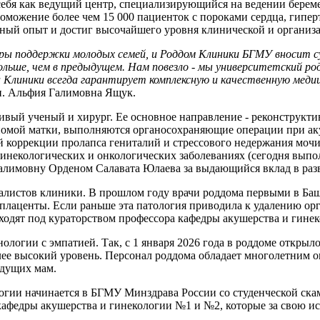
 себя как ведущий центр, специализирующийся на ведении бер
оможение более чем 15 000 пациенток с пороками сердца, гипе
ный опыт и достиг высочайшего уровня клинической и организ
ры поддержки молодых семей, и Роддом Клиники БГМУ вносит су
й больше, чем в предыдущем. Нам повезло - мы университетский 
да Клиники всегда гарантирует комплексную и качественную ме
.н. Альфия Галимовна Ящук.
вый ученый и хирург. Ее основное направление - реконструкти
иомой матки, выполняются органосохраняющие операции при ак
й коррекции пролапса гениталий и стрессового недержания моч
инекологических и онкологических заболеваниях (сегодня выпо
алимовну Орденом Салавата Юлаева за выдающийся вклад в раз
циалистов клиники. В прошлом году врачи роддома первыми в 
лаценты. Если раньше эта патология приводила к удалению орг
одят под кураторством профессора кафедры акушерства и гине
нологии с эмпатией. Так, с 1 января 2026 года в роддоме откры
ее высокий уровень. Персонал роддома обладает многолетним 
удущих мам.
огии начинается в БГМУ Минздрава России со студенческой скам
кафедры акушерства и гинекологии №1 и №2, которые за свою и