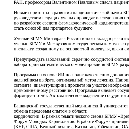
РАН, профессором Валентином Павловым спасла пациентк
Новые горизонты в развитии кардиологической науки БГМ
руководством ведущих ученых проводят исследования п
по разработке средств фармакологической кардиопротек
стать основой для препаратов будущего.
Ученые БГМУ Минздрава России вносят вклад в развити
️ученые БГМУ в Межвузовском студенческом кампусе соз
препарату, созданному на основе этой молекулы, врачи с
Предупреждать заболеваний сердечно-сосудистой систем
лаборатории математического моделирования БГМУ разра
Программа на основе ИИ позволит качественно дополнить
дальнейшем выбрать оптимальный метод лечения. Наприм
сегмента, диаметр/ширина просвета на участке изображен
прямолинейному расстоянию. Программа выделяет сосуды,
формирует отчёт. Автоматическое выделение сосудистого 
Башкирский государственный медицинский университет в
обмена передовым опытом в области
кардиологии. В рамках тематического сезона БГМУ «Вре
Форум Молодых Кардиологов. В работе Форума приняли у
(КНР, США, Великобритания, Казахстан, Узбекистан, ОА