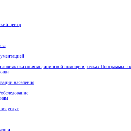
ский центр
вья
кументацией
 условиях оказания медицинской помощи в рамках Программы го
мощи
изации населения
/обследование
ниям
ния услуг
омощи