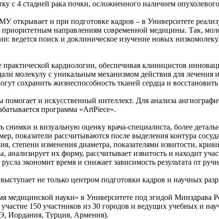
у с 4 стадией рака почки, осложненного наличием опухолевог
У открывает и при подготовке кадров – в Университете реализ
о приоритетным направлениям современной медицины. Так, мо
ции: ведется поиск и доклиническое изучение новых низкомолек
е практической кардиологии, обеспечивая клиницистов иннова
дали молекулу с уникальным механизмом действия для лечения 
могут сохранить жизнеспособность тканей сердца и восстановить
ы помогает и искусственный интеллект. Для анализа ангиограф
батывается программа «ArtPiece».
 снимки и визуальную оценку врача-специалиста, более детальн
ер, показатели рассчитываются после выделения контура сосуда
ия, степени изменения диаметра, показателями извитости, крив
 анализирует их форму, рассчитывает извитость и находит учас
русла экономит время и снижает зависимость результата от ручн
ыступает не только центром подготовки кадров и научных разр
мя медицинской науки» в Университете под эгидой Минздрава Р
частие 150 участников из 30 городов и ведущих учебных и нау
Э, Иордания, Турция, Армения).