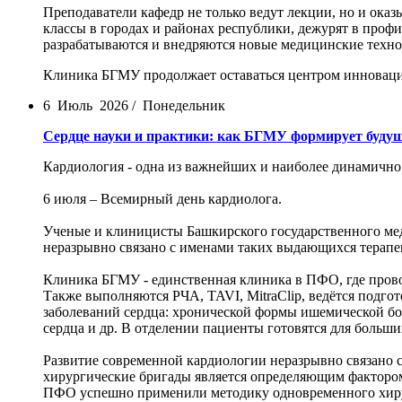
Преподаватели кафедр не только ведут лекции, но и ок
классы в городах и районах республики, дежурят в проф
разрабатываются и внедряются новые медицинские техно
Клиника БГМУ продолжает оставаться центром инноваций
6 Июль 2026 / Понедельник
Сердце науки и практики: как БГМУ формирует буду
Кардиология - одна из важнейших и наиболее динамично
6 июля – Всемирный день кардиолога.
Ученые и клиницисты Башкирского государственного мед
неразрывно связано с именами таких выдающихся терапевт
Клиника БГМУ - единственная клиника в ПФО, где провод
Также выполняются РЧА, TAVI, MitraClip, ведётся подг
заболеваний сердца: хронической формы ишемической бо
сердца и др. В отделении пациенты готовятся для больш
Развитие современной кардиологии неразрывно связано
хирургические бригады является определяющим факторо
ПФО успешно применили методику одновременного хирург