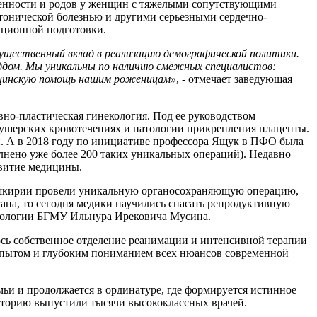
еменности и родов у женщин с тяжелыми сопутствующими
ртонической болезнью и другими серьезными сердечно-
ационной подготовки.
щественный вклад в реализацию демографической политики.
роддом. Мы уникальны по наличию смежных специалистов:
дицинскую помощь нашим роженицам»
, - отмечает заведующая
вно-пластическая гинекология. Под ее руководством
ушерских кровотечениях и патологии прикрепления плаценты.
и. А в 2018 году по инициативе профессора Ящук в ПФО была
лнено уже более 200 таких уникальных операций). Недавно
витие медицины.
Башкирии провели уникальную органосохраняющую операцию,
ана, то сегодня медики научились спасать репродуктивную
кологии БГМУ Ильнура Ирековича Мусина.
лось собственное отделение реанимации и интенсивной терапии
опытом и глубоким пониманием всех нюансов современной
ьи и продолжается в ординатуре, где формируется истинное
сторию выпустили тысячи высококлассных врачей.