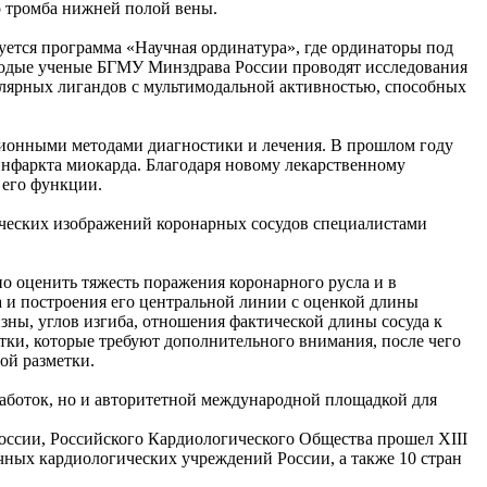
о тромба нижней полой вены.
уется программа «Научная ординатура», где ординаторы под
лодые ученые БГМУ Минздрава России проводят исследования
улярных лигандов с мультимодальной активностью, способных
ционными методами диагностики и лечения. В прошлом году
инфаркта миокарда. Благодаря новому лекарственному
 его функции.
ических изображений коронарных сосудов специалистами
о оценить тяжесть поражения коронарного русла и в
 и построения его центральной линии с оценкой длины
изны, углов изгиба, отношения фактической длины сосуда к
тки, которые требуют дополнительного внимания, после чего
ой разметки.
аботок, но и авторитетной международной площадкой для
оссии, Российского Кардиологического Общества прошел XIII
чных кардиологических учреждений России, а также 10 стран