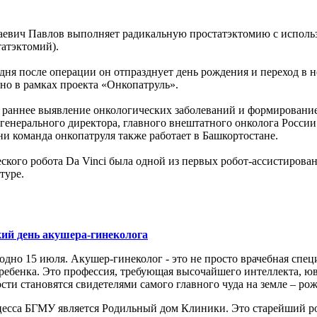
евич Павлов выполняет радикальную простатэктомию с использо
атэктомий).
ня после операции он отпразднует день рождения и переход в н
но в рамках проекта «Онкопатруль».
 раннее выявление онкологических заболеваний и формирование
енерального директора, главного внештатного онколога России
и команда онкопатруля также работает в Башкортостане.
ского робота Da Vinci была одной из первых робот-ассистиров
туре.
кий день акушера-гинеколога
дно 15 июля. Акушер-гинеколог - это не просто врачебная спец
 ребенка. Это профессия, требующая высочайшего интеллекта, ю
сти становятся свидетелями самого главного чуда на земле – ро
оцесса БГМУ является Родильный дом Клиники. Это старейший 