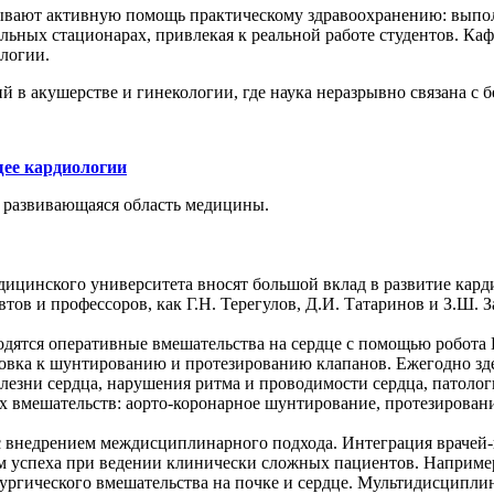
азывают активную помощь практическому здравоохранению: вып
ильных стационарах, привлекая к реальной работе студентов. 
логии.
 в акушерстве и гинекологии, где наука неразрывно связана с
щее кардиологии
 развивающаяся область медицины.
ицинского университета вносят большой вклад в развитие кар
ов и профессоров, как Г.Н. Терегулов, Д.И. Татаринов и З.Ш. 
ятся оперативные вмешательства на сердце с помощью робота D
отовка к шунтированию и протезированию клапанов. Ежегодно з
лезни сердца, нарушения ритма и проводимости сердца, патолог
их вмешательств: аорто-коронарное шунтирование, протезировани
 с внедрением междисциплинарного подхода. Интеграция враче
м успеха при ведении клинически сложных пациентов. Наприме
ического вмешательства на почке и сердце. Мультидисциплина