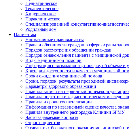
Педиатрическое
Терапевтическое
Хирургическое
Параклиническое
Специализированный консультативно-диагностиче
Родильный дом
Пациентам
Нормативные правовые акты
Права и обязанности граждан в сфере охраны здоро
Порядок рассмотрения обращений граждан
Порядок ознакомления пациента с медицинской до
Виды медицинской помощи
Информация о возможности, порядке, об объеме и
Критерии доступности и качества медицинской по
Сроки ожидания медицинской помощи
Сроки, порядок, результаты проводимой диспансер
Параметры здорового образа жизни
Правила записи на первичный прием/консультацию
Правила подготовки к диагностическим исследова
Правила и сроки госпитализации
Информация по независимой оценке качества оказа
Правила внутреннего распорядка Клиники БГМУ
Часто задаваемые вопросы
Опрос пациентов
О гарантиях бесплатного оказания медицинской п