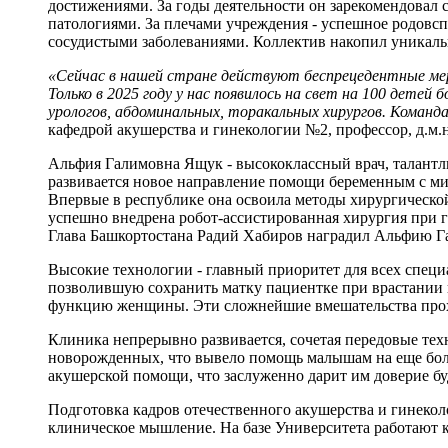
достижениями. За годы деятельности он зарекомендовал
патологиями. За плечами учреждения - успешное родовсп
сосудистыми заболеваниями. Коллектив накопил уникаль
«Сейчас в нашей стране действуют беспрецедентные ме
Только в 2025 году у нас появилось на свет на 100 дете
урологов, абдоминальных, торакальных хирургов. Коман
кафедрой акушерства и гинекологии №2, профессор, д.м
Альфия Галимовна Ящук - высококлассный врач, талантли
развивается новое направление помощи беременным с м
Впервые в республике она освоила методы хирургическо
успешно внедрена робот-ассистированная хирургия при г
Глава Башкортостана Радий Хабиров наградил Альфию Г
Высокие технологии - главный приоритет для всех спе
позволившую сохранить матку пациентке при врастании п
функцию женщины. Эти сложнейшие вмешательства прох
Клиника непрерывно развивается, сочетая передовые тех
новорожденных, что вывело помощь малышам на еще бол
акушерской помощи, что заслуженно дарит им доверие б
Подготовка кадров отечественного акушерства и гинекол
клиническое мышление. На базе Университета работают 