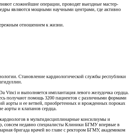
олняют сложнейшие операции, проводят выездные мастер-
Кафедры являются мощными научными центрами, где активно
 бережным отношением к жизни.
диологии. Становление кардиологической службы республики
Загидуллин.
a Vinci и выполняется имплантация левого желудочка сердца.
десь получают помощь 3200 пациентов с различными формами
ий аорты и ее ветвей, приобретенных и врожденных пороках
е аорты и клапанов сердца.
й-кардиологов в мультидисциплинарные консилиумы и
р, совсем недавно специалисты Клиники БГМУ впервые в
рная бригада врачей во главе с ректором БГМУ, академиком