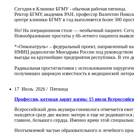
Сегодня в Клинике БГМУ - обычная рабочая пятница.
Ректор БГМУ, академик РАН, профессор Валентин Никола
центре клиники БГМУ в год выполняется более 300 прост
Но! На операционном столе — необычный пациент. Сегод
Новообразование простаты у 66-летнего пациента выявле
*«Онкопатруль» – федеральный проект, направленный на
НМИЦ радиологии Минздрава России под руководством г
выезды на крупнейшие предприятия республики. В эти дн
Радикальная простатэктомия с использованием хирургиче
получивших широкую известность в медицинской литера
17 Июль 2026 / Пятница
Профессия, которая дарит жизнь: 15 июля Всероссийс
Всероссийский день акушера-гинеколога отмечается ежего
находятся сразу две жизни: матери и еще не родившегося
главное, большого сердца. Именно врачи этой специально
Неотъемлемой частью образовательного и лечебного пр